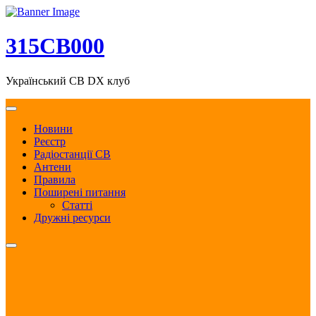
Skip
to
content
315CB000
Український CB DX клуб
Новини
Реєстр
Радіостанції CB
Антени
Правила
Поширені питання
Статті
Дружні ресурси