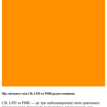
Що спільного між CB, LPD та PMR-радіостанціями
CB, LPD та PMR — це три найпоширеніші типи цивільних