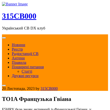
Skip
to
content
315CB000
Український CB DX клуб
Новини
Реєстр
Радіостанції CB
Антени
Правила
Поширені питання
Статті
Дружні ресурси
20 Листопада, 2023
by
315CB000
TO1A Французька Гвіана
F5HRY буде знову активний із Французької Гвіани, у