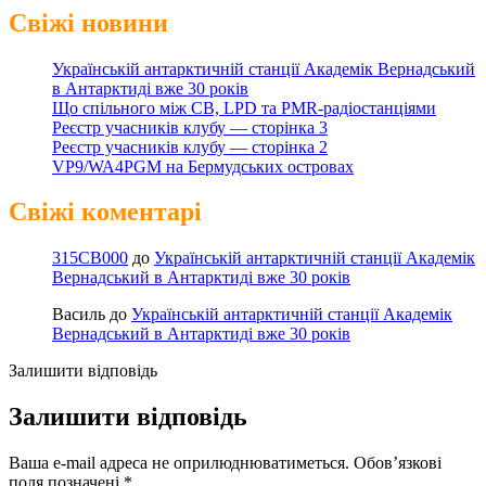
Свіжі новини
Українській антарктичній станції Академік Вернадський
в Антарктиді вже 30 років
Що спільного між CB, LPD та PMR-радіостанціями
Реєстр учасників клубу — сторінка 3
Реєстр учасників клубу — сторінка 2
VP9/WA4PGM на Бермудських островах
Свіжі коментарі
315CB000
до
Українській антарктичній станції Академік
Вернадський в Антарктиді вже 30 років
Василь
до
Українській антарктичній станції Академік
Вернадський в Антарктиді вже 30 років
Залишити відповідь
Залишити відповідь
Ваша e-mail адреса не оприлюднюватиметься.
Обов’язкові
поля позначені
*