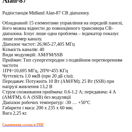
Alan-87
Радіостанція Midland Alan-87 CB діапазону.
Обладнаний 15 елементами управління на передній панелі,
його можна віднести до повноцінного трансивера CB-
діапазона. Існує лише одна проблема – індикатор показує
лише номер каналу.
Діапазон частот: 26,965-27,405 МГц
Кількість каналів: 40
Види модуляцій: АМ/FМ/SSB
Приймач: Тип супергетеродин з подвійним перетворенням
частоти
1ПЧ=10,695 МГц, 2ПЧ=455 КГц
Чуттєвість 1.0 мкВ (при 20 дБ с/ш);
Передавач: Потужніть 10 Вт (AM/FM); 25 Вт (SSB) при
напрузі живлення 13,2 В
Струм споживання приймача: 0.6-1.2 А; передавача: 4 А
(AM/FM), 6 А (SSB) без модуляції
Діапазон робочих температур: -30 … +50°С
Габарити і маса: 200 х 235 х 60 мм;
Вага 2,25 кг.
Сканована схема в PDF