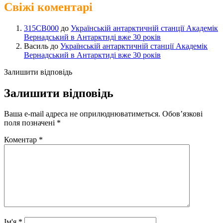
Свіжі коментарі
315CB000
до
Українській антарктичній станції Академік
Вернадський в Антарктиді вже 30 років
Василь
до
Українській антарктичній станції Академік
Вернадський в Антарктиді вже 30 років
Залишити відповідь
Залишити відповідь
Ваша e-mail адреса не оприлюднюватиметься.
Обов’язкові
поля позначені
*
Коментар
*
Ім'я
*