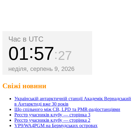
Час в UTC
01
57
27
неділя, серпень 9, 2026
Свіжі новини
Українській антарктичній станції Академік Вернадський
в Антарктиді вже 30 років
Що спільного між CB, LPD та PMR-радіостанціями
Реєстр учасників клубу — сторінка 3
Реєстр учасників клубу — сторінка 2
VP9/WA4PGM на Бермудських островах