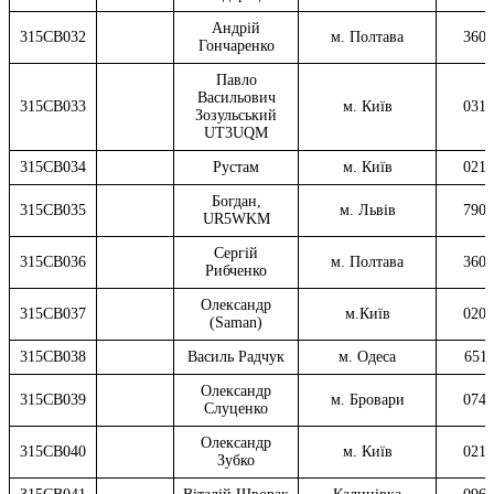
Андрій
315CB032
м. Полтава
3600
Гончаренко
Павло
Васильович
315CB033
м. Київ
0311
Зозульський
UT3UQM
315CB034
Рустам
м. Київ
0212
Богдан,
315CB035
м. Львів
7902
UR5WKM
Сергій
315CB036
м. Полтава
3600
Рибченко
Олександр
315CB037
м.Київ
0206
(Saman)
315CB038
Василь Радчук
м. Одеса
6511
Олександр
315CB039
м. Бровари
0740
Слуценко
Олександр
315СВ040
м. Київ
0216
Зубко