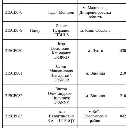
м. Марганець,
315CB078
Юрій Монаков
Дніпропетровська
область
Денис
315CB079
Husky
Петрашев
м. Київ, Оболонь
UT3UUS
Ігор
Васильович
315CB080
м. Луцьк
4302
Климарчук
UR3PKD
Євген
Миколайович
315CB081
м. Вінниця
2101
Зазгарський
UR5NOB
Віктор
Олександрович
315CB082
м. Вінниця
2101
Пилипчук
UR5NNE
Іван
м.Київ,
315CB083
Валентинович
Оболонський
0420
Кохан UT5UQY
район