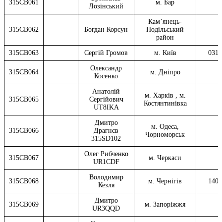
315CB061
м. Бар
Лозінський
Кам’янець-
315CB062
Богдан Корсун
Подільський
район
315CB063
Сергій Громов
м. Київ
0313
Олександр
315CB064
м. Дніпро
Косенко
Анатолій
м. Харків , м.
315CB065
Сергійович
Костянтинівка
UT8IKA
Дмитро
м. Одеса,
315CB066
Драгнєв
Чорноморськ
315SD102
Олег Рибченко
315CB067
м. Черкаси
UR1CDF
Володимир
315CB068
м. Чернігів
1400
Кезля
Дмитро
315CB069
м. Запорiжжя
UR3QQD