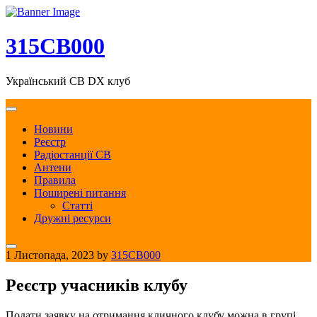
Skip
to
content
315CB000
Український CB DX клуб
Новини
Реєстр
Радіостанції CB
Антени
Правила
Поширені питання
Статті
Дружні ресурси
1 Листопада, 2023
by
315CB000
Реєстр учасників клубу
Подати заявку на отримання кличного клубу можна в групі