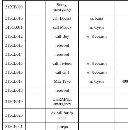
Sumy,
315СВ009
emergency
315СВ010
call Docent
м. Київ
315СВ011
call Medok
м. Суми
315СВ012
call Boy
м. Лебедин
315СВ013
reserved
315СВ014
reserved
315СВ015
call Fivteen
м. Лебедин
315СВ016
call Girl
м. Лебедин
315СВ017
Max 1976
м. Суми
4002
315СВ018
reserved
UKRAINE,
315СВ019
emergency
dx call for /p
315СВ020
club
315СВ021
резерв