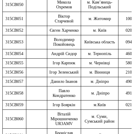
Микола
м. Кам’янець-
315CB050
Охремов
Подільський
Віктор
315CB051
м. Житомир
1000
Старчевой
315CB052
Євген Харченко
м. Київ
0209
Володимир
315CB053
Київська область
0941
Покойовець
315CB054
Андрій Сидор
м. Тернопіль
4600
315CB055
Ігор Карпюк
м. Чернівці
5800
315CB056
Ігор Зеленський
м. Вінниця
2102
315CB057
Данило Іванов
м. Дніпро
4900
Павло
315CB058
м. Дніпро
4912
Кондратенко
315CB059
Ігор Бояркін
м.Київ
0214
Віталій
м. Суми,
315CB060
Мірошниченко
Сумський район
UR3AMV
Броніслав