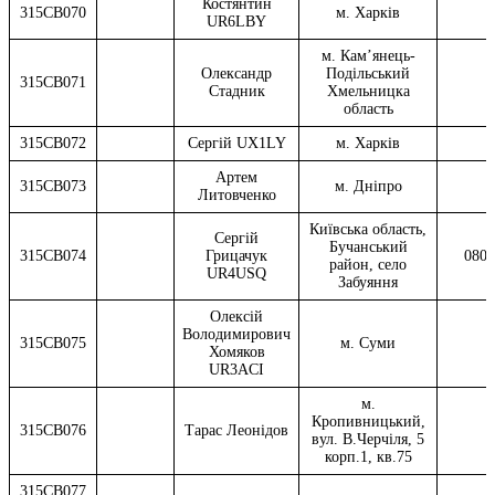
Костянтин
315CB070
м. Харків
UR6LBY
м. Кам’янець-
Олександр
Подільський
315CB071
Стадник
Хмельницка
область
315CB072
Сергій UX1LY
м. Харків
Артем
315CB073
м. Дніпро
Литовченко
Київська область,
Сергій
Бучанський
315CB074
Грицачук
0801
район, село
UR4USQ
Забуяння
Олексій
Володимирович
315CB075
м. Суми
Хомяков
UR3ACI
м.
Кропивницький,
315CB076
Тарас Леонідов
вул. В.Черчіля, 5
корп.1, кв.75
315CB077