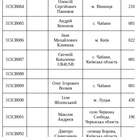
Олексій
315CB084
Сергійович
м. Вінниця
2101
Панюков
Андрій
315CB085
с. Чабани
0816
Кононов
Іван
315CB086
Михайлович
м. Київ
0222
Ключник
Євгеній
с. Чабани,
315CB087
Коваленко
0816
Київська область
UR4USB
315CB088
Олег Ігорович
315CB089
с. Чабани
0816
Волков
Ілля
315CB090
м. Луцьк
4302
Яблонський
село Червона
Максим
315CB091
Слобода,
1960
Андреєв
Черкаська область
Дмитро
селище Борова,
315CB092
Стемплевич
Київська область