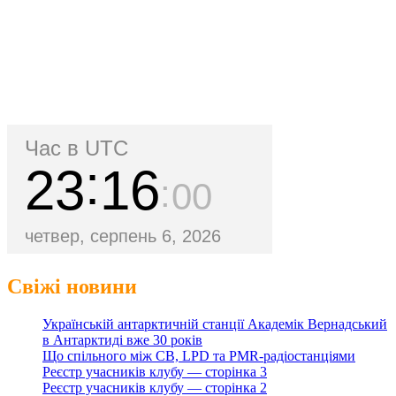
Час в UTC
23
16
01
четвер, серпень 6, 2026
Свіжі новини
Українській антарктичній станції Академік Вернадський
в Антарктиді вже 30 років
Що спільного між CB, LPD та PMR-радіостанціями
Реєстр учасників клубу — сторінка 3
Реєстр учасників клубу — сторінка 2