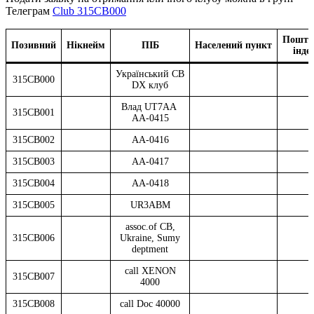
Телеграм
Club 315CB000
Пошто
Позивний
Нікнейм
ПІБ
Населений пункт
інде
Український CB
315СВ000
DX клуб
Влад UT7AA
315СВ001
AA-0415
315СВ002
AA-0416
315СВ003
AA-0417
315СВ004
AA-0418
315СВ005
UR3ABM
assoc.of CB,
315СВ006
Ukraine, Sumy
deptment
call XENON
315СВ007
4000
315СВ008
call Doc 40000