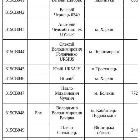
315CB041
Віталій Шворак
Калинівка
0964
Валерій
315CB042
Чернець 0340
Анатолій
315CB043
Челомбітько ex
м. Харків
UY5LP
Олексій
Володимирович
315CB044
м. Чорноморськ
Головченко
UR5FJS
315CB045
Юрій UR5AJH
м.Тростянець
315CB046
Віталій
м. Харків
Павло
315CB047
Михайлович
м. Болехів
7720
Чучвич
Володимир
м. Кам’янець-
315CB048
Fox
Володимирович
Подільський
Вечірко
Павло
Вінницька
315CB049
2440
Степанець
область