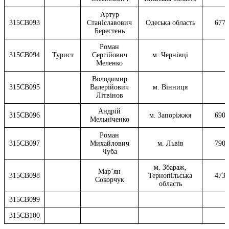
Артур
315CB093
Станіславович
Одеська область
6775
Берестень
Роман
315CB094
Турист
Сергійович
м. Чернівці
Меленко
Володимир
315CB095
Валерійович
м. Вінниця
Літвінов
Андрій
315CB096
м. Запоріжжя
6905
Мельніченко
Роман
315CB097
Михайлович
м. Львів
7903
Чуба
м. Збараж,
Мар’ян
315CB098
Тернопільська
4730
Сокорчук
область
315CB099
315CB100