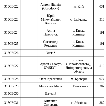
Антон Нікітін
315СВ022
м. Київ
0311
(Gorodecky)
Юрій
315СВ023
Миколайович
с. Зарічанка
3165
Кизима
Аліна
с. Княжа
315СВ024
1911
Павлючок
Криниця
Олександр
с. Княжа
315CB025
1911
Ротаєнко
Криниця
315CB026
Олег Z
м. Самар
Артем Салогуб
(Новомосковськ),
315СВ027
5120
UW5EOL
Дніпропетровська
область
315СВ028
Олег Кравченко
м. Бровари
0743
315CB029
Мирослав Мізін
с. Ватажкове
3873
315СВ030
Валерій
Михайло
315СВ031
с. Абазівка
3871
Сидорець