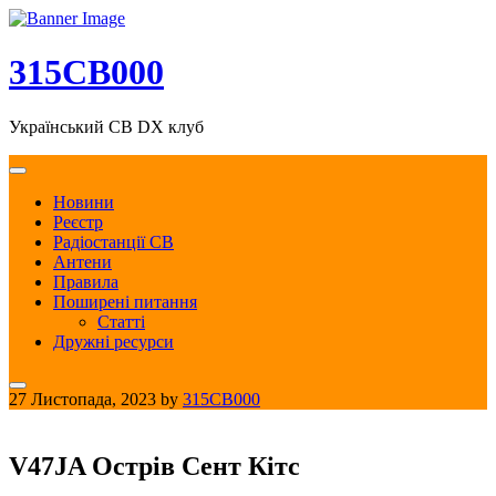
Skip
to
content
315CB000
Український CB DX клуб
Новини
Реєстр
Радіостанції CB
Антени
Правила
Поширені питання
Статті
Дружні ресурси
27 Листопада, 2023
by
315CB000
V47JA Острів Сент Кітс