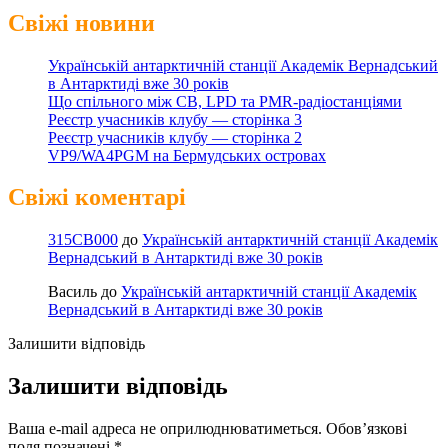
Свіжі новини
Українській антарктичній станції Академік Вернадський
в Антарктиді вже 30 років
Що спільного між CB, LPD та PMR-радіостанціями
Реєстр учасників клубу — сторінка 3
Реєстр учасників клубу — сторінка 2
VP9/WA4PGM на Бермудських островах
Свіжі коментарі
315CB000
до
Українській антарктичній станції Академік
Вернадський в Антарктиді вже 30 років
Василь
до
Українській антарктичній станції Академік
Вернадський в Антарктиді вже 30 років
Залишити відповідь
Залишити відповідь
Ваша e-mail адреса не оприлюднюватиметься.
Обов’язкові
поля позначені
*