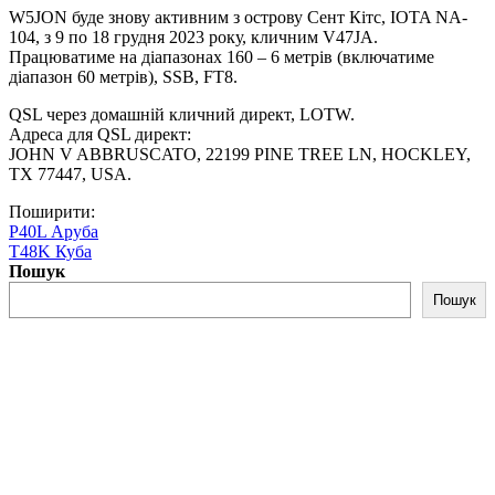
W5JON буде знову активним з острову Сент Кітс, IOTA NA-
104, з 9 по 18 грудня 2023 року, кличним V47JA.
Працюватиме на діапазонах 160 – 6 метрів (включатиме
діапазон 60 метрів), SSB, FT8.
QSL через домашній кличний директ, LOTW.
Адреса для QSL директ:
JOHN V ABBRUSCATO, 22199 PINE TREE LN, HOCKLEY,
TX 77447, USA.
Поширити:
P40L Аруба
T48K Куба
Пошук
Пошук