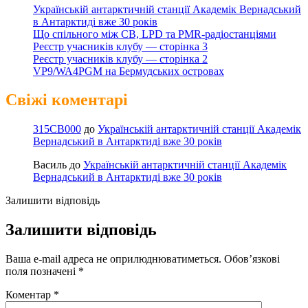
Українській антарктичній станції Академік Вернадський
в Антарктиді вже 30 років
Що спільного між CB, LPD та PMR-радіостанціями
Реєстр учасників клубу — сторінка 3
Реєстр учасників клубу — сторінка 2
VP9/WA4PGM на Бермудських островах
Свіжі коментарі
315CB000
до
Українській антарктичній станції Академік
Вернадський в Антарктиді вже 30 років
Василь
до
Українській антарктичній станції Академік
Вернадський в Антарктиді вже 30 років
Залишити відповідь
Залишити відповідь
Ваша e-mail адреса не оприлюднюватиметься.
Обов’язкові
поля позначені
*
Коментар
*