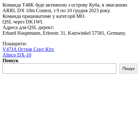
Команда T48K буде активною з острову Куба, в змаганнях
ARRL DX 10m Contest, з 9 по 10 грудня 2023 року.
Команда працюватиме у категорії MO.
QSL через DK1WI.
Адреса для QSL директ:
Erhard Hauptmann, Erlenstr. 31, Katzwinkel 57581, Germany.
Поширити:
V47JA Острів Сент Кітс
Alinco DX-10
Пошук
Пошук