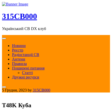
Skip
to
content
315CB000
Український CB DX клуб
Новини
Реєстр
Радіостанції CB
Антени
Правила
Поширені питання
Статті
Дружні ресурси
5 Грудня, 2023
by
315CB000
T48K Куба