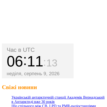
Час в UTC
06
11
13
неділя, серпень 9, 2026
Свіжі новини
Українській антарктичній станції Академік Вернадський
в Антарктиді вже 30 років
Що спільного між CB, LPD та PMR-радіостанціями