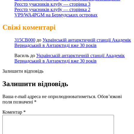
Реєстр учасників клубу — сторінка 3
Реєстр учасників клубу — сторінка 2
VP9/WA4PGM на Бермудських островах
Свіжі коментарі
315CB000
до
Українській антарктичній станції Академік
Вернадський в Антарктиді вже 30 років
Василь
до
Українській антарктичній станції Академік
Вернадський в Антарктиді вже 30 років
Залишити відповідь
Залишити відповідь
Ваша e-mail адреса не оприлюднюватиметься.
Обов’язкові
поля позначені
*
Коментар
*